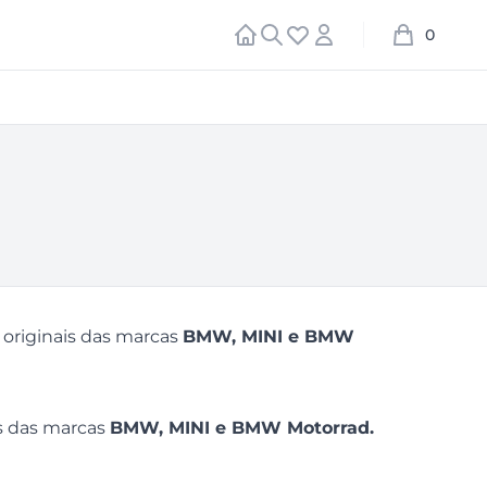
Início
Procurar
Favoritos
Conta
0
carrinho de
 originais das marcas
BMW, MINI e BMW
os das marcas
BMW, MINI e BMW Motorrad.