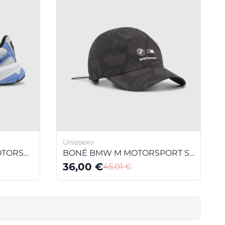
Unissexo
SAPATILHAS BMW M MOTORSPORT VELOPHASIS CGS
BONÉ BMW M MOTORSPORT STATEMENT
36,00
€
45,01
€