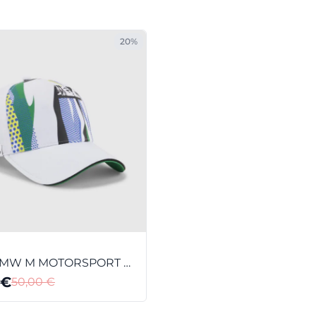
20%
BONÉ BMW M MOTORSPORT RL UNISSEXO
€
50,00
€