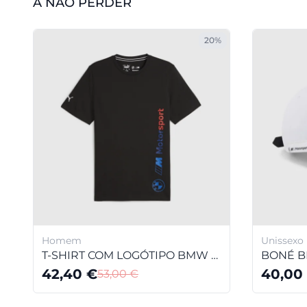
A NÃO PERDER
20%
Homem
Unissexo
T-SHIRT COM LOGÓTIPO BMW M MOTORSPORT PARA HOMEM
42,40
€
40,00
53,00
€