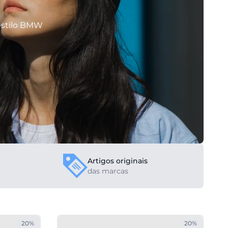
estilo BMW
Artigos originais
das marcas
20%
20%