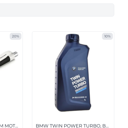
20%
10%
ESFEROGRÁFICA BMW M MOTORSPORT
BMW TWIN POWER TURBO, BMW LONGLIFE-04, SAE 5W-30, 1000 ML