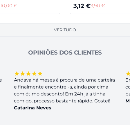
€
3,12
€
10,00
€
3,90
€
VER TUDO
OPINIÕES DOS CLIENTES
e
Andava há meses à procura de uma carteira
E
e finalmente encontrei-a, ainda por cima
c
com ótimo desconto! Em 24h já a tinha
b
comigo, processo bastante rápido. Gostei!
M
Catarina Neves