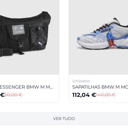
Unissexo
MALA MESSENGER BMW M MOTORSPORT
€
112,04
€
50,00
€
140,05
€
VER TUDO