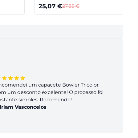
25,07
€
27,85
€
ncomendei um capacete Bowler Tricolor
om um desconto excelente! O processo foi
astante simples. Recomendo!
iriam Vasconcelos