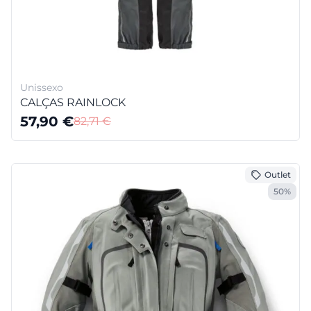
Unissexo
CALÇAS RAINLOCK
57,90
€
82,71
€
Outlet
50%