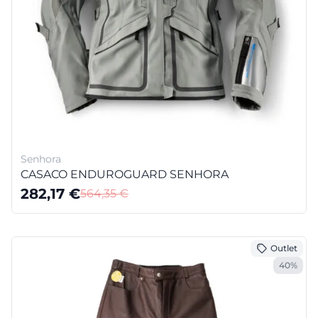
Senhora
CASACO ENDUROGUARD SENHORA
282,17
€
564,35
€
Outlet
40%