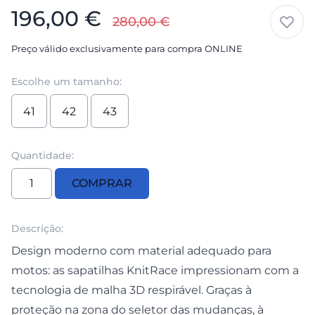
196,00
€
280,00
€
Preço válido exclusivamente para compra ONLINE
Escolhe um tamanho:
41
42
43
Quantidade:
Quantidade
COMPRAR
de
SAPATILHAS
KNITRACE
Descrição:
Design moderno com material adequado para
motos: as sapatilhas KnitRace impressionam com a
tecnologia de malha 3D respirável. Graças à
proteção na zona do seletor das mudanças, à