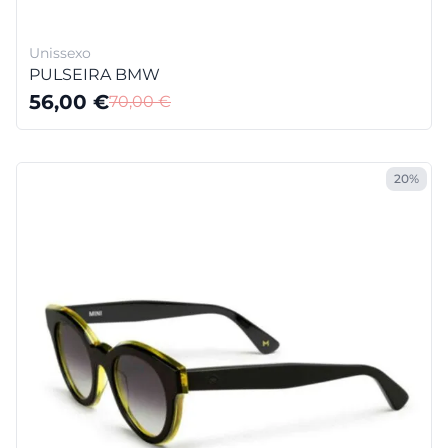
Unissexo
PULSEIRA BMW
56,00
€
70,00
€
20%