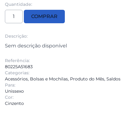
Quantidade:
Quantidade
COMPRAR
de
Saco
Gráfico
Descrição:
MINI
Sem descrição disponível
Referência:
80225A51683
Categorias:
Acessórios
,
Bolsas e Mochilas
,
Produto do Mês
,
Saldos
Para:
Unissexo
Cor:
Cinzento