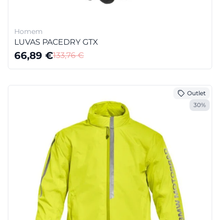
Homem
LUVAS PACEDRY GTX
66,89
€
133,76
€
Outlet
30%