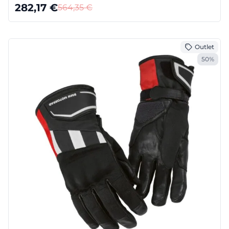
282,17
€
564,35
€
Outlet
50%