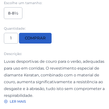
Escolhe um tamanho:
8-8½
Quantidade:
Quantidade
COMPRAR
de
Luvas
ProSport
Descrição:
Luvas desportivas de couro para o verão, adequadas
para uso em corridas. O revestimento especial de
diamante Keratan, combinado com o material de
couro, aumenta significativamente a resistência ao
desgaste e à abrasão, tudo isto sem comprometer a
respirabilidade.
LER MAIS