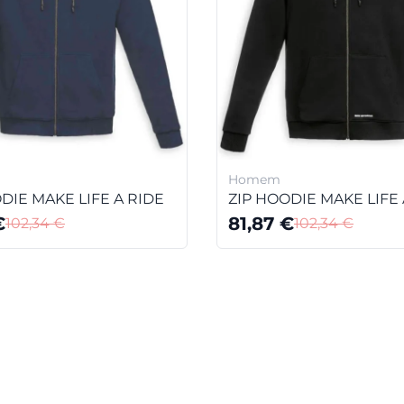
Homem
DIE MAKE LIFE A RIDE
ZIP HOODIE MAKE LIFE 
€
81,87
€
102,34
€
102,34
€