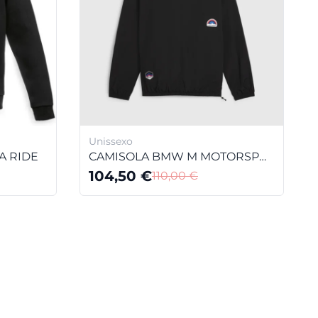
Unissexo
A RIDE
CAMISOLA BMW M MOTORSPORT "CGS" UNISSEXO
104,50
€
110,00
€