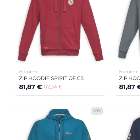
Homem
Homem
ZIP HOODIE SPIRIT OF GS
ZIP HO
81,87
€
81,87
102,34
€
20%