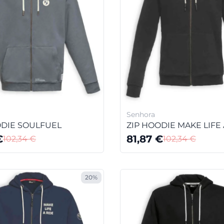
Senhora
ODIE SOULFUEL
ZIP HOODIE MAKE LIFE 
€
81,87
€
102,34
€
102,34
€
20%