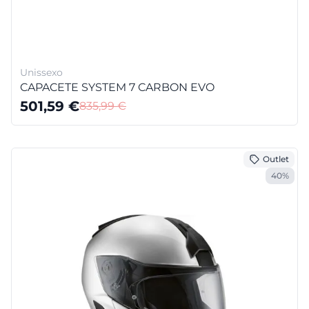
Unissexo
CAPACETE SYSTEM 7 CARBON EVO
501,59
€
835,99
€
Outlet
40%