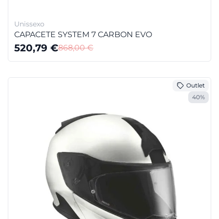
Unissexo
CAPACETE SYSTEM 7 CARBON EVO
520,79
€
868,00
€
Outlet
40%