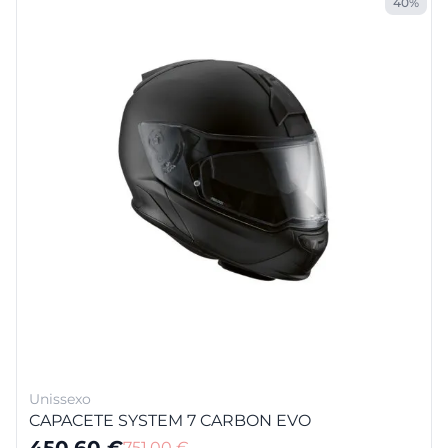
40%
Unissexo
CAPACETE SYSTEM 7 CARBON EVO
450,60
€
751,00
€