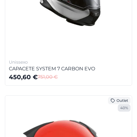
Unissexo
CAPACETE SYSTEM 7 CARBON EVO
450,60
€
751,00
€
Outlet
40%