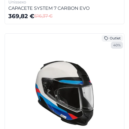
Unissexo
CAPACETE SYSTEM 7 CARBON EVO
369,82
€
616,37
€
Outlet
40%