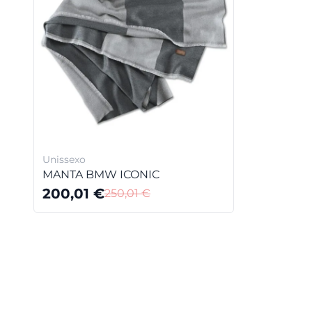
Unissexo
MANTA BMW ICONIC
200,01
€
250,01
€